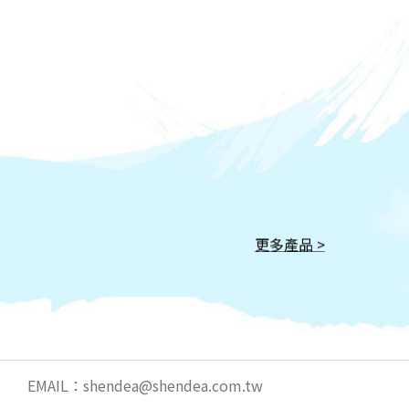
更多產品 >
EMAIL：
shendea@shendea.com.tw