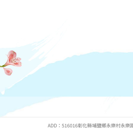
ADD：516016彰化縣埔鹽鄉永樂村永樂路