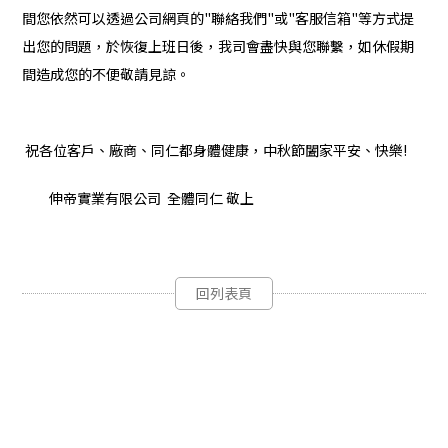
間您依然可以透過公司網頁的"
聯絡我們
"或"
客服信箱
"等方式提
出您的問題，於恢復上班日後，我司會盡快與您聯繫，如休假期
間造成您的不便敬請見諒。
祝各位客戶、廠商、同仁都身體健康，中秋節闔家平安、快樂!
伸帝實業有限公司 全體同仁 敬上
回列表頁