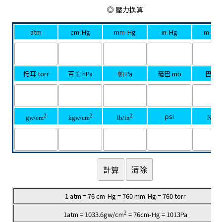
◎ 壓力換算
atm
cm-Hg
mm-Hg
in-Hg
m-H2
托耳 torr
百帕 hPa
帕 Pa
毫巴 mb
巴 ba
psi
2
2
2
2
gw/cm
kgw/cm
lb/in
N/m
1 atm = 76 cm-Hg = 760 mm-Hg = 760 torr
2
1atm = 1033.6gw/cm
= 76cm-Hg = 1013Pa