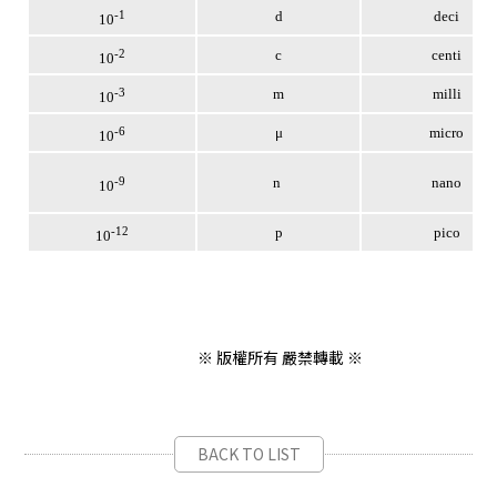
-1
d
deci
10
-2
c
centi
10
-3
m
milli
10
-6
μ
micro
10
-9
n
nano
10
-12
p
pico
10
※ 版權所有 嚴禁轉載 ※
BACK TO LIST