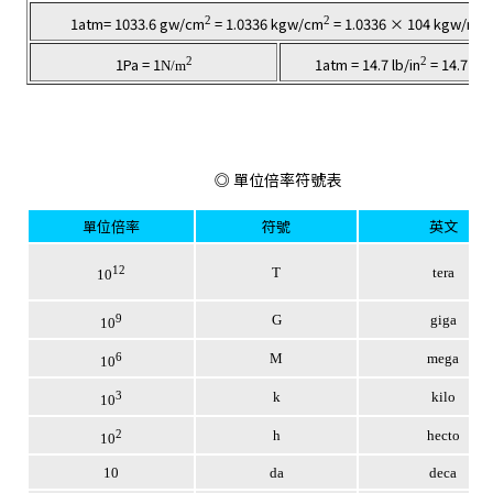
2
2
2
1atm= 1033.6 gw/cm
= 1.0336 kgw/cm
= 1.0336 × 104 kgw/m
2
2
1Pa = 1
1atm = 14.7 lb/in
= 14.7 psi
N/m
◎ 單位倍率符號表
單位倍率
符號
英文
12
T
tera
10
9
G
giga
10
6
M
mega
10
3
k
kilo
10
2
h
hecto
10
10
da
deca