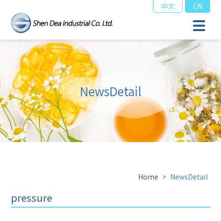
中文
EN
NewsDetail
Home
>
NewsDetail
pressure