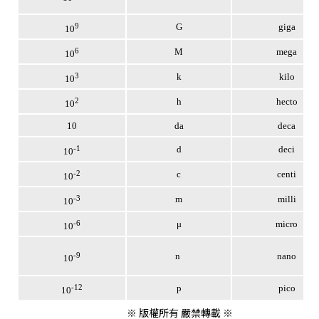
9
G
giga
10
6
M
mega
10
3
k
kilo
10
2
h
hecto
10
10
da
deca
-1
d
deci
10
-2
c
centi
10
-3
m
milli
10
-6
μ
micro
10
-9
n
nano
10
-12
p
pico
10
※ 版權所有 嚴禁轉載 ※