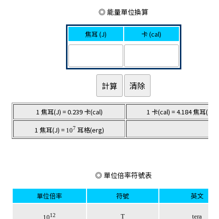
◎ 能量單位換算
焦耳 (J)
卡 (cal)
1 焦耳(J) = 0.239 卡(cal)
1 卡(cal) = 4.184 焦耳(J)
7
1 焦耳(J) =
耳格(erg)
10
◎ 單位倍率符號表
單位倍率
符號
英文
12
T
tera
10