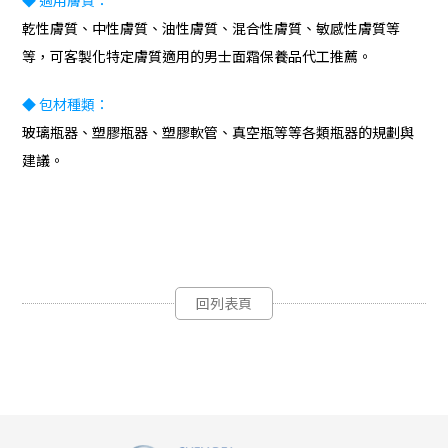
◆
適用膚質：
乾性膚質、中性膚質、油性膚質、混合性膚質、敏感性膚質等
等，可客製化特定膚質適用的男士面霜保養品代工推薦。
◆
包材種類：
玻璃瓶器、塑膠瓶器、塑膠軟管、真空瓶等等各類瓶器的規劃與
建議。
回列表頁