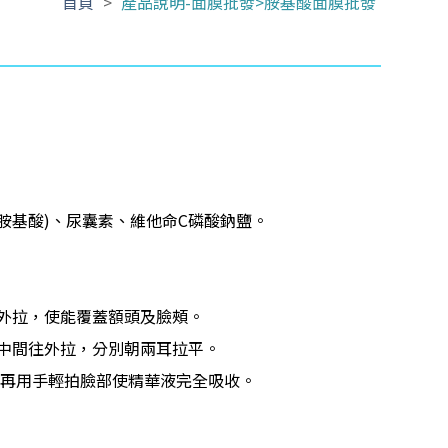
首頁
>
產品說明-面膜批發>胺基酸面膜批發
F胺基酸)、尿囊素、維他命C磷酸鈉鹽。
往外拉，使能覆蓋額頭及臉頰。
由中間往外拉，分別朝兩耳拉平。
膜，再用手輕拍臉部使精華液完全吸收。