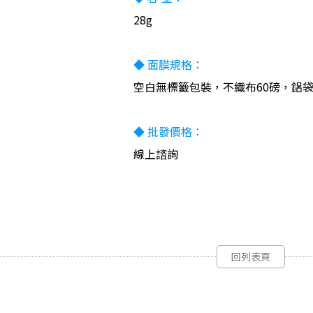
28g
◆ 面膜規格：
空白無標籤包裝，不織布60磅，鋁袋11c
◆ 批發價格：
線上諮詢
回列表頁