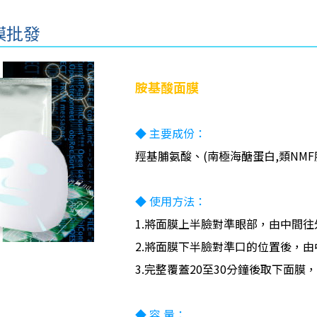
膜批發
胺基酸面膜
◆ 主要成份：
羥基脯氨酸、(南極海醣蛋白,類NM
◆ 使用方法：
1.將面膜上半臉對準眼部，由中間
2.將面膜下半臉對準口的位置後，
3.完整覆蓋20至30分鐘後取下面
◆ 容 量：